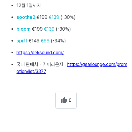
12월 1일까지
soothe2
€199
€139
(-30%)
bloom
€199
€139
(-30%)
spiff
€149
€99
(-34%)
https://oeksound.com/
국내 판매처 - 기어라운지 :
https://gearlounge.com/prom
otion/list/3377
0