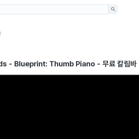
일
nds - Blueprint: Thumb Piano - 무료 칼