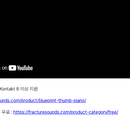
및 Kontakt 8 이상 지원
sounds.com/product/blueprint-thumb-piano/
- 무료 :
https://fracturesounds.com/product-category/free/