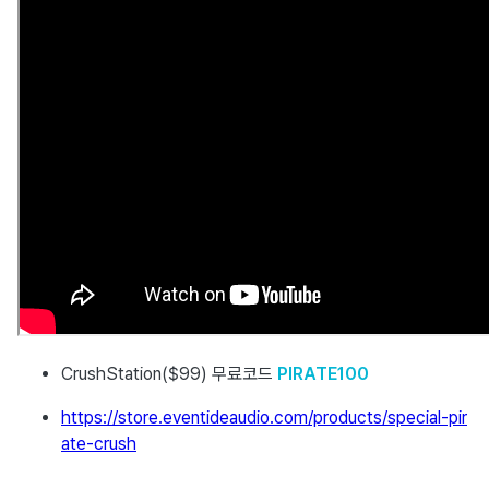
CrushStation($99) 무료코드
PIRATE100
https://store.eventideaudio.com/products/special-pir
ate-crush