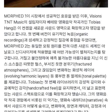
MORPHED 1이 시장에서 성공적인 호응을 받은 이후, Visions
TNT Music의 설립자이자 베테랑 영화음악 작곡가인 Tobias
Hang은 이 컨셉을 새로운 사운드 영역으로 확장하고자 영감을 받
았다고 합니다. 첫 번째 버전이 유기적인 녹음(organic
recordings)과 섬세하고 감정적인 질감에 중점을 두었다면,
MORPHED 2는 동일한 모핑 원리를 전혀 다른 사운드 세계인 아
날로그 신디사이저에 적용했을 때 어떤 가능성이 펼쳐지는지를 탐
구합니다. 거칠고 불안정하며 예측 불가능한 아름다움을 지닌 이 신
스 소스들은 따뜻한 펄스, 부서진 듯한 분위기(fractured
atmospheres), 그리고 끊임없이 변화하는 화성적 레이어
(evolving harmonic layers) 등 풍부한 톤 팔레트(tonal palette)
를 제공합니다. Tobias는 첫 번째 라이브러리의 감성적 깊이와 수
공예적인 감각(handcrafted feel)을 유지하면서, 더 넓고 표현력
있는 사운드 스펙트럼으로 이를 확장하고자 했습니다. 그의 영화음
악 작곡 경험에서 비롯된 이 악기는, 영화속 내러티브(narrative) 속
에서 사운드가 어떻게 숨쉬고, 변화하며, 장면과 캐릭터, 감정과 어