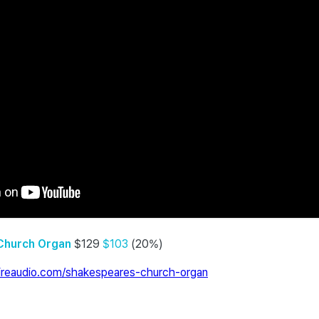
Church Organ
$129
$103
(20%)
fireaudio.com/shakespeares-church-organ