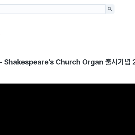
일
io - Shakespeare's Church Organ 출시