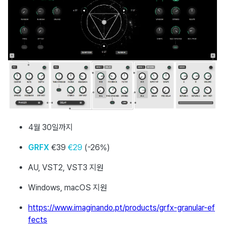
4월 30일까지
GRFX
€39
€29
(-26%)
AU, VST2, VST3 지원
Windows, macOS 지원
https://www.imaginando.pt/products/grfx-granular-ef
fects