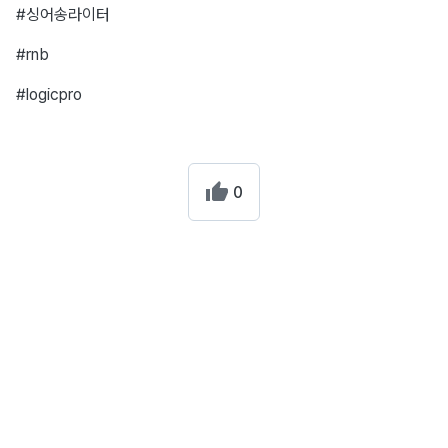
#싱어송라이터
#rnb
#logicpro
0