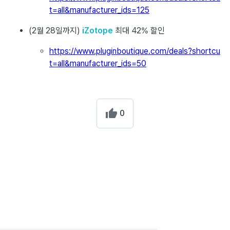
t=all&manufacturer_ids=125
(2월 28일까지)
iZotope
최대 42% 할인
https://www.pluginboutique.com/deals?shortcu
t=all&manufacturer_ids=50
0