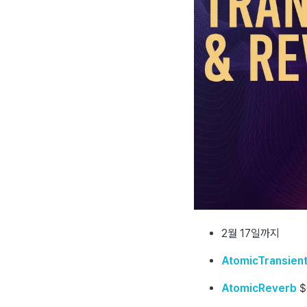
2월 17일까지
AtomicTransien
AtomicReverb
$