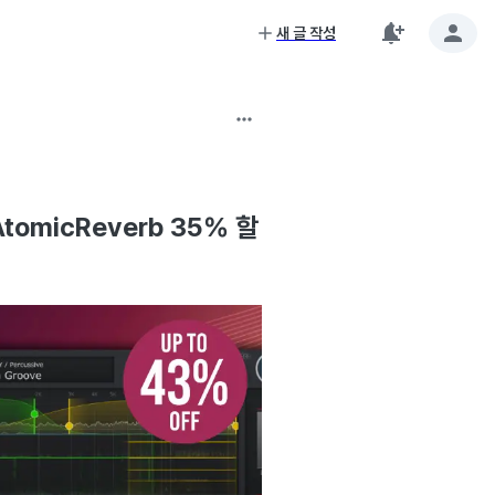
새 글 작성
 AtomicReverb 35% 할