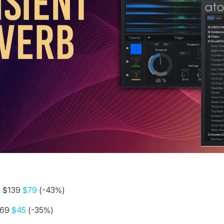
t
$139
$79
(-43%)
69
$45
(-35%)