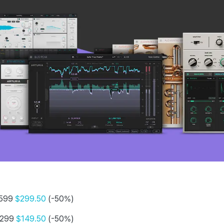
599
$299.50
(-50%)
299
$149.50
(-50%)