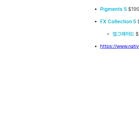
Pigments 5
$19
FX Collection 5
업그레이드
$
https://www.nativ