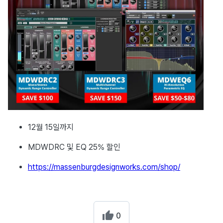
12월 15일까지
MDWDRC 및 EQ 25% 할인
https://massenburgdesignworks.com/shop/
0