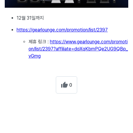
12월 31일까지
https://gearlounge.com/promotion/list/2397
제휴 링크 :
https://www.gearlounge.com/promoti
on/list/2397?affiliate=dqXqKbmPQe2UG9QBp_
vGmg
0