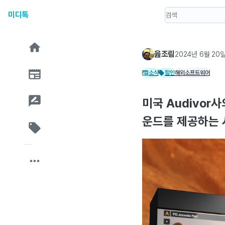
미디톡
읊조림
2024년 6월 20
소식
할인
해외
소프트웨어
미국 Audivor
운드를 제공하는 