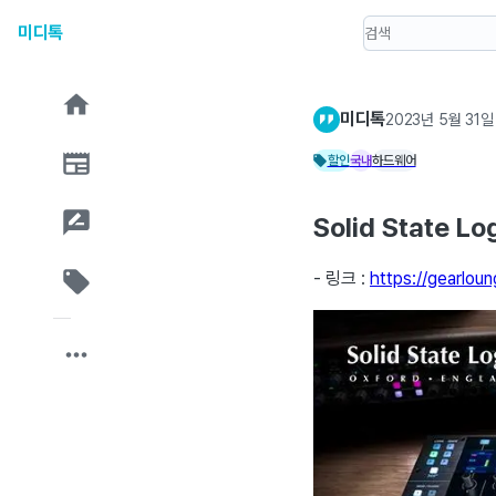
미디톡
미디톡
2023년 5월 31일
할인
국내
하드웨어
Solid State L
- 링크 :
https://gearlou