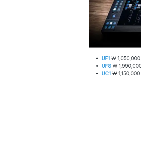
UF1
₩ 1,050,00
UF8
₩ 1,990,00
UC1
₩ 1,150,00