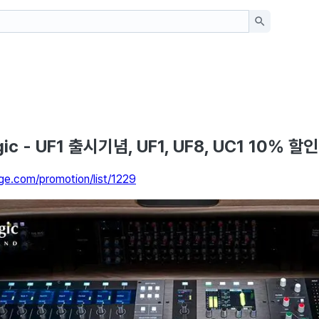
ogic - UF1 출시기념, UF1, UF8, UC1 10% 할인
nge.com/promotion/list/1229