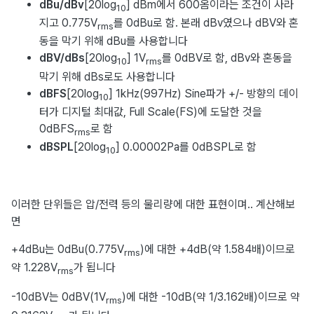
dBu/dBv
[20log
]
dBm에서 600옴이라는 조건이 사라
10
지고 0.775V
를 0dBu로 함. 본래 dBv였으나 dBV와 혼
rms
동을 막기 위해 dBu를 사용합니다
dBV/dBs
[20log
]
1V
를 0dBV로 함, dBv와 혼동을
10
rms
막기 위해 dBs로도 사용합니다
dBFS
[20log
] 1kHz(997Hz) Sine파가 +/- 방향의 데이
10
터가 디지털 최대값, Full Scale(FS)에 도달한 것을
0dBFS
로 함
rms
dBSPL
[20log
] 0.00002Pa를 0dBSPL로 함
10
이러한 단위들은 압/전력 등의 물리량에 대한 표현이며.. 계산해보
면
+4dBu는 0dBu(0.775V
)에 대한 +4dB(약 1.584배)이므로
rms
약 1.228V
가 됩니다
rms
-10dBV는 0dBV(1V
)에 대한 -10dB(약 1/3.162배)이므로 약
rms